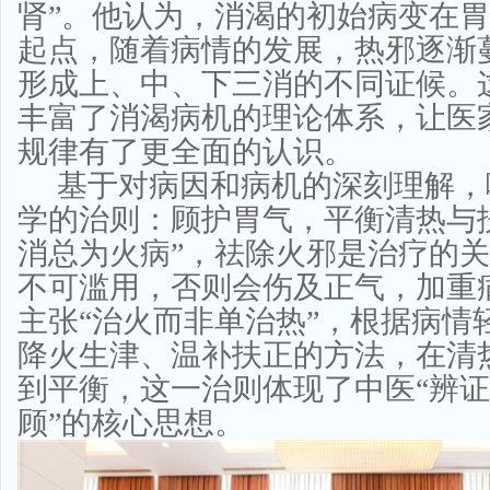
肾”。他认为，消渴的初始病变在
起点，随着病情的发展，热邪逐渐
形成上、中、下三消的不同证候。
丰富了消渴病机的理论体系，让医
规律有了更全面的认识。
基于对病因和病机的深刻理解，
学的治则：顾护胃气，平衡清热与
消总为火病”，祛除火邪是治疗的
不可滥用，否则会伤及正气，加重
主张“治火而非单治热”，根据病情
降火生津、温补扶正的方法，在清
到平衡，这一治则体现了中医“辨
顾”的核心思想。