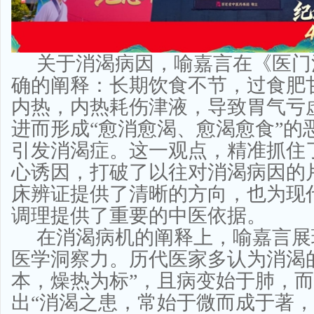
关于消渴病因，喻嘉言在《医门
确的阐释：长期饮食不节，过食肥
内热，内热耗伤津液，导致胃气亏
进而形成“愈消愈渴、愈渴愈食”的
引发消渴症。这一观点，精准抓住
心诱因，打破了以往对消渴病因的
床辨证提供了清晰的方向，也为现
调理提供了重要的中医依据。
在消渴病机的阐释上，喻嘉言展
医学洞察力。历代医家多认为消渴
本，燥热为标”，且病变始于肺，
出“消渴之患，常始于微而成于著