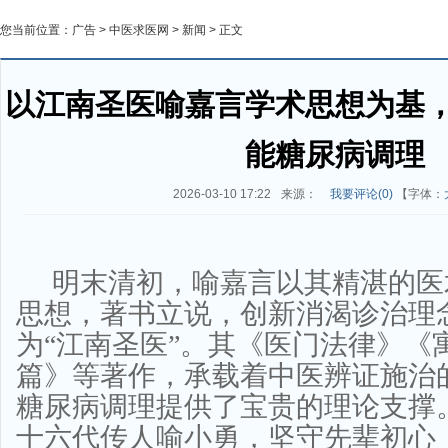
您当前位置：
广告
>
中医求医网
>
新闻
> 正文
以江南圣医喻嘉言学术思想为基
能糖尿病调理
2026-03-10 17:22
来源：
我要评论(
0
)
【字体：
明末清初，喻嘉言以其精湛的医
思想，著书立说，创新消渴诊治理
为“江南圣医”。其《医门法律》《
篇》等著作，承载着中医辨证施治
糖尿病调理提供了宝贵的理论支撑
十六代传人喻小勇，坚守先辈初心