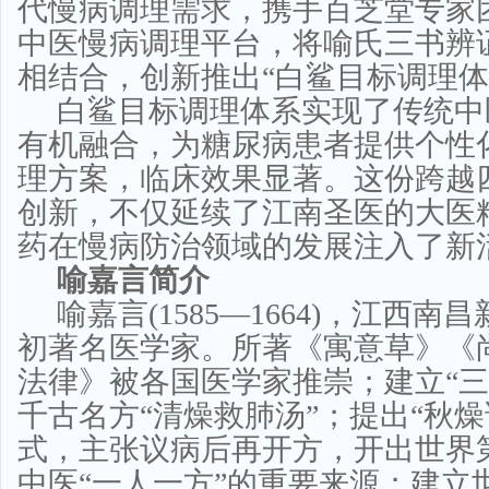
代慢病调理需求，携手百芝堂专家
中医慢病调理平台，将喻氏三书辨证
相结合，创新推出“白鲨目标调理体
白鲨目标调理体系实现了传统中
有机融合，为糖尿病患者提供个性
理方案，临床效果显著。这份跨越
创新，不仅延续了江南圣医的大医
药在慢病防治领域的发展注入了新
喻嘉言简介
喻嘉言(1585—1664)，江西
初著名医学家。所著《寓意草》《
法律》被各国医学家推崇；建立“三
千古名方“清燥救肺汤”；提出“秋燥
式，主张议病后再开方，开出世界
中医“一人一方”的重要来源；建立